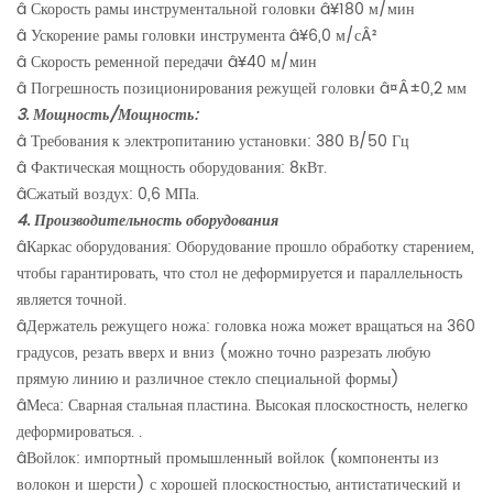
â
Скорость рамы инструментальной головки
â¥
180 м/мин
â
Ускорение рамы головки инструмента
â¥
6,0 м/с
Â²
â
Скорость ременной передачи
â¥
40 м/мин
â
Погрешность позиционирования режущей головки
â¤Â±
0,2 мм
3. Мощность/Мощность:
â
Требования к электропитанию установки: 380 В/50 Гц
â
Фактическая мощность оборудования: 8кВт.
â
Сжатый воздух: 0,6 МПа.
4. Производительность оборудования
â
Каркас оборудования: Оборудование прошло обработку старением,
чтобы гарантировать, что стол не деформируется и параллельность
является точной.
â
Держатель режущего ножа: головка ножа может вращаться на 360
градусов, резать вверх и вниз (можно точно разрезать любую
прямую линию и различное стекло специальной формы)
â
Меса: Сварная стальная пластина. Высокая плоскостность, нелегко
деформироваться. .
â
Войлок: импортный промышленный войлок (компоненты из
волокон и шерсти) с хорошей плоскостностью, антистатический и