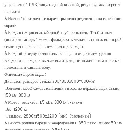
управляемый ПЛК; запуск одной кнопкой, регулируемая скорость
передачи
Â·
Настройте различные параметры непосредственно на сенсорном
экране.
Â·
Каждая секция водозаборной трубы оснащена Т-образным
фильтром, который может фильтровать мелкие частицы; во второй
секции установлена ​​система подогрева воды.
Â·
Каждый резервуар для воды оснащен измерителем уровня
жидкости на входе и выходе воды, который может автоматически
пополнять и сливать воду.
Основные параметры:
Диапазон размеров стекла 300*300
х
500*500мм;
·
Водяной насос: самовсасывающий насос из нержавеющей стали,
150 Вт, 380 В
Â·
Мотор-редуктор: 1,5 кВт, 380 В, Гуандун
·
Вес: 1200 кг
·
Размеры: 2800
х
1500
х
2200 (мм) (расчетные)
Â·
Высота ролика передачи оборудования: 850 плюс-минус 50 мм