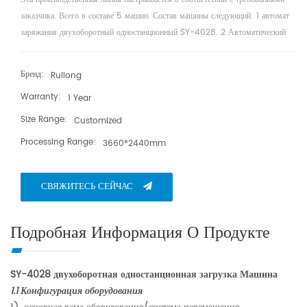
заказчика. Всего в составе 5 машин. Состав машины следующий: 1 автомат
заряжания двухоборотный одностанционный SY-4028. 2 Автоматический
станок для резки стекла SY-4028. 3 Полностью автоматическая
горизонтальная ломающая машина. 4 Полностью автоматическая
Бренд:
Ruilong
вертикальная ломающая машина. 5 стиральная машина SY-800-2;
Warranty:
1 Year
Size Range:
Customized
Processing Range:
3660*2440mm
СВЯЖИТЕСЬ СЕЙЧАС
Подробная Информация О Продукте
SY-4028 двухоборотная одностанционная загрузка
Машина
1.1 Конфигурация оборудования