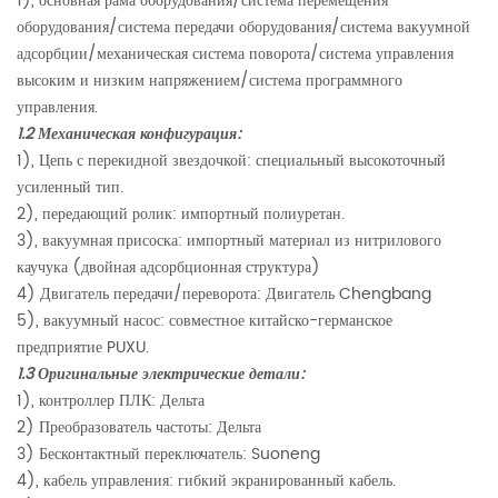
1), основная рама оборудования/система перемещения
оборудования/система передачи оборудования/система вакуумной
адсорбции/механическая система поворота/система управления
высоким и низким напряжением/система программного
управления
.
1.2 Механическая конфигурация:
1), Цепь с перекидной звездочкой: специальный высокоточный
усиленный тип.
2), передающий ролик: импортный полиуретан.
3), вакуумная присоска: импортный материал из нитрилового
каучука (двойная адсорбционная структура)
4) Двигатель передачи/переворота: Двигатель Chengbang
5), вакуумный насос: совместное китайско-германское
предприятие PUXU.
1.3 Оригинальные электрические детали:
1), контроллер ПЛК: Дельта
2) Преобразователь частоты: Дельта
3) Бесконтактный переключатель: Suoneng
4), кабель управления: гибкий экранированный кабель.