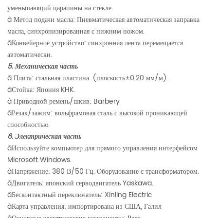
уменьшающий царапины на стекле.
â
Метод подачи масла: Пневматическая автоматическая заправка
масла, синхронизированная с нижним ножом.
â
Конвейерное устройство: синхронная лента перемещается
автоматически.
5. Механическая часть
â
Плита: стальная пластина. (плоскость
±
0,20 мм/м).
â
Стойка: Япония KHK.
â
Приводной ремень/шкив: Barbery
â
Резак/зажим: вольфрамовая сталь с высокой проникающей
способностью.
6. Электрическая часть
â
Используйте компьютер для прямого управления интерфейсом
Microsoft Windows.
â
Напряжение: 380 В/50 Гц. Оборудование с трансформатором.
â
Двигатель: японский серводвигатель Yaskawa.
â
Бесконтактный переключатель: Xinling Electric
â
Карта управления: импортирована из США, Галил