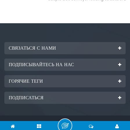
high-precision CNC control system, it delivers stable, clean
cutting for ultra-thin flat glass, screen glass and electronic
glass. It supports custom irregular graphic cutting, with
smooth material transmission and low breakage rate, ideal
for mass glass processing production lines.
СВЯЗАТЬСЯ С НАМИ
ПОДПИСЫВАЙТЕСЬ НА НАС
ГОРЯЧИЕ ТЕГИ
ПОДПИСАТЬСЯ
Авторское право © Anhui Ruilong Glass Machinery Co., Ltd.