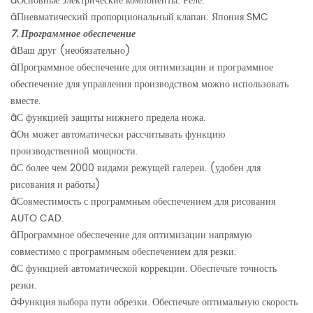
â
Основные электрические компоненты: Реле.
â
Пневматический пропорциональный клапан: Япония SMC
7. Программное обеспечение
â
Ваш друг (необязательно)
â
Программное обеспечение для оптимизации и программное
обеспечение для управления производством можно использовать
вместе.
â
С функцией защиты нижнего предела ножа.
â
Он может автоматически рассчитывать функцию
производственной мощности.
â
С более чем 2000 видами режущей галереи. (удобен для
рисования и работы)
â
Совместимость с программным обеспечением для рисования
AUTO CAD.
â
Программное обеспечение для оптимизации напрямую
совместимо с программным обеспечением для резки.
â
С функцией автоматической коррекции. Обеспечьте точность
резки.
â
Функция выбора пути обрезки. Обеспечьте оптимальную скорость