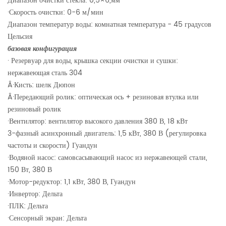
Диапазон очистки стекла: 0,5
×
6,мм
·
Скорость очистки: 0-6 м/мин
Диапазон температур воды: комнатная температура - 45 градусов
Цельсия
базовая конфигурация
·
Резервуар для воды, крышка секции очистки и сушки:
нержавеющая сталь 304
Â·
Кисть: шелк Дюпон
Â·
Передающий ролик: оптическая ось + резиновая втулка или
резиновый ролик
·
Вентилятор: вентилятор высокого давления 380 В, 18 кВт
3-фазный асинхронный двигатель: 1,5 кВт, 380 В (регулировка
частоты и скорости) Гуандун
·
Водяной насос: самовсасывающий насос из нержавеющей стали,
150 Вт, 380 В
·
Мотор-редуктор: 1,1 кВт, 380 В, Гуандун
·
Инвертор: Дельта
·
ПЛК: Дельта
·
Сенсорный экран: Дельта