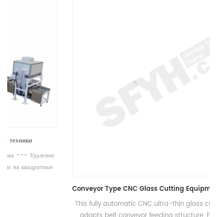
Conveyor Type CNC Glass Cutting Equipment Factory Supply
This fully automatic CNC ultra-thin glass cutting machine
adopts belt conveyor feeding structure. Equipped with