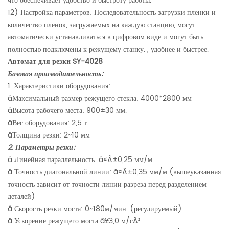
что обеспечивает удобство и быстроту работы.
12) Настройка параметров: Последовательность загрузки пленки и
количество пленок, загружаемых на каждую станцию, могут
автоматически устанавливаться в цифровом виде и могут быть
полностью подключены к режущему станку. , удобнее и быстрее.
Автомат для резки SY-4028
Базовая производительность:
1. Характеристики оборудования:
â
Максимальный размер режущего стекла: 4000*2800 мм
â
Высота рабочего места: 900
±
30 мм.
â
Вес оборудования: 2,5 т.
â
Толщина резки: 2~10 мм
2. Параметры резки:
â
Линейная параллельность:
â¤Â±
0,25 мм/м
â
Точность диагональной линии:
â¤Â±
0,35 мм/м (вышеуказанная
точность зависит от точности линии разреза перед разделением
деталей)
â
Скорость резки моста: 0~180м/мин. (регулируемый)
â
Ускорение режущего моста
â¥
3,0 м/с
Â²