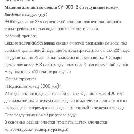
Мощность: 3кВт
Машина для мытья стекла SY-800-2
с воздушным ножом
Введение в структуру:
В·
Оборудование 2-х ступенчатой ​​очистки; для очистки второго
этапа требуется чистая вода промышленного класса.
·
рабочий процесс:
Секция подачи
ââââ
Первая секция очистки распылением воды под
высоким давлением 2 пары щеток предварительной очистки
ââ
пара
воздушных ножей для резки воды
ââ
основная очистка + 3 пары
щеток для волос + 3 пары воздушных ножей для воздушной сушки
+ сушка в печи
ââ
секция разгрузки
·
Общая структура:
1 Подающий конец (800 мм);
2 Вторая секция предварительной очистки; длина около 400 мм;
две пары щеток; резервуар для воды автоматически пополняется из
следующего резервуара для воды; автономный резервуар для воды.
Пара воздушных ножей разрезала воду.
3 основные секции очистки; три пары щеток для чистки;
контролируемая температура воды;