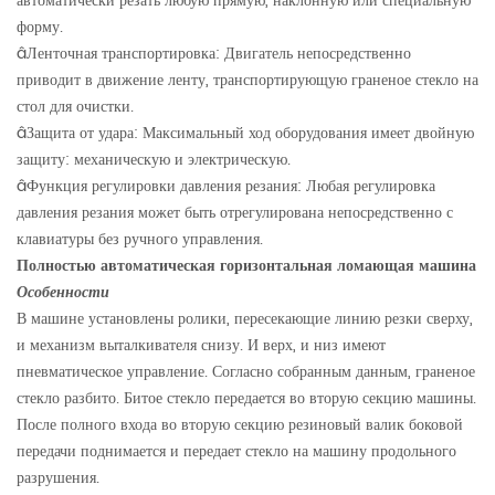
автоматически резать любую прямую, наклонную или специальную
форму.
â
Ленточная транспортировка: Двигатель непосредственно
приводит в движение ленту, транспортирующую граненое стекло на
стол для очистки.
â
Защита от удара: Максимальный ход оборудования имеет двойную
защиту: механическую и электрическую.
â
Функция регулировки давления резания: Любая регулировка
давления резания может быть отрегулирована непосредственно с
клавиатуры без ручного управления.
Полностью автоматическая
горизонтальная ломающая машина
Особенности
В машине установлены ролики, пересекающие линию резки сверху,
и механизм выталкивателя снизу. И верх, и низ имеют
пневматическое управление. Согласно собранным данным, граненое
стекло разбито. Битое стекло передается во вторую секцию машины.
После полного входа во вторую секцию резиновый валик боковой
передачи поднимается и передает стекло на машину продольного
разрушения.