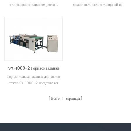
что позволяет клиентам достичь
может мыть стекло толщиной не
цели по очистке стекла
более 1200 мм
SY-1000-2 Горизонтальная
машина для мытья и сушки
Горизонтальная машина для мытья
стекла
стекла SY-1000-2 представляет
собой машину, изготовленную по
индивидуальному заказу, машину
Всего
1
страницы
можно изменить в соответствии с
требованиями клиентов.