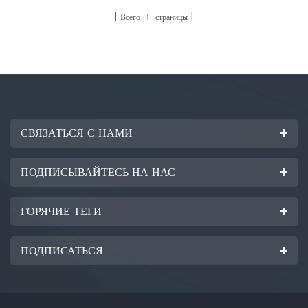
Автоматическое разделение на
составе 5 машин. Состав машины
Всего
1
страницы
квадратные куски --- Шлифовка и
следующий: 1 автомат заряжания
соединение кромок
двухоборотный одностанционный
(предоставляется заказчиком) ---
SY-4028. 2 Автоматический
Подача в очистительную машину --
станок для резки стекла SY-4028.
- Подача в гибочную печь
3 Полностью автоматическая
(предоставляется заказчиком) ---
горизонтальная ломающая машина.
Очистка гнутого стекла.
4 Полностью автоматическая
СВЯЗАТЬСЯ С НАМИ
вертикальная ломающая машина. 5
стиральная машина SY-800-2;
ПОДПИСЫВАЙТЕСЬ НА НАС
ГОРЯЧИЕ ТЕГИ
ПОДПИСАТЬСЯ