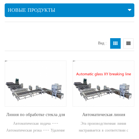
НОВЫЕ ПРОДУКТЫ
Вид :
Линия по обработке стекла для
Автоматическая линия
бытовой техники
разбития стекла
Автоматическая подача ---
Эта производственная линия
Автоматическая резка --- Удаление
настраивается в соответствии с
отходов кромок ---
требованиями заказчика. Всего в