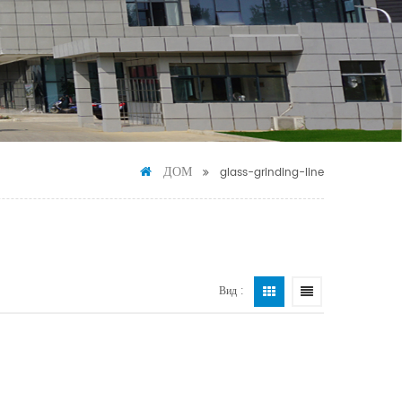
ДОМ
glass-grinding-line
Вид :