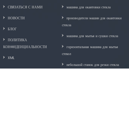
СВЯЗАТЬСЯ С НАМИ
машина для окантовки стекла
НОВОСТИ
производители машин для окантовки
стекла
БЛОГ
машина для мытья и сушки стекла
ПОЛИТИКА
КОНФИДЕНЦИАЛЬНОСТИ
горизонтальная машина для мытья
стекол
XML
небольшой станок для резки стекла
цена машины для окантовки стекла
машина для полировки кромок стекла
машина для чистки и сушки стекла
Авторское право © Anhui Ruilong Glass Machinery Co., Ltd.