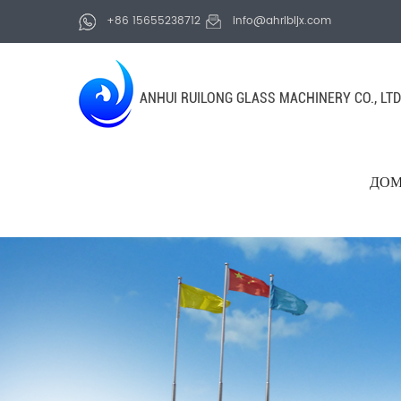
+86 15655238712
info@ahrlbljx.com
ANHUI RUILONG GLASS MACHINERY CO., LTD
ДО