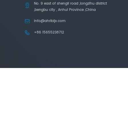
No. 9 east of shengli road ,longzihu district
,bengbu city , Anhui Province ,China
info@ahrlbljx.com
+86 15655238712