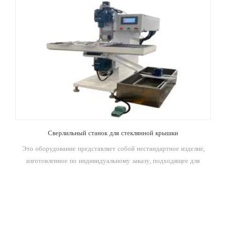
Сверлильный станок для стеклянной крышки
Это оборудование представляет собой нестандартное изделие,
изготовленное по индивидуальному заказу, подходящее для
центрального сверления крышек кастрюль или другого неплоского
стекла. Для удержания стекла используется пневматический зажим
(ход цилиндра или позиционирующий блок необходимо
регулировать вручную, чтобы заменить диаметр изделия). Буровое
долото), возможность сверления отверстий разного диаметра,