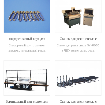
отрасли. Машины для кромки
стекла Ruilong подходят для
полировки всех трех сторон кромки
любых стеклянных или зеркальных
изделий. Машины спроектированы с
учетом длительного срока службы,
имеют очень удобное управление и
твердосплавный круг для
Станок для резки стекла с
имеют гарантию 1 год.
резки стекла
ЧПУ
Стеклорезный круг с разными
Станок для резки стекла SY-8080
ангелами, позволяющий резать
с ЧПУ может резать очень
стекло разной толщины.
маленькое стекло неправильной
формы. Популярная машина для
небольших заводов и студий.
Вертикальный тип станок для
Станок для резки стекла с