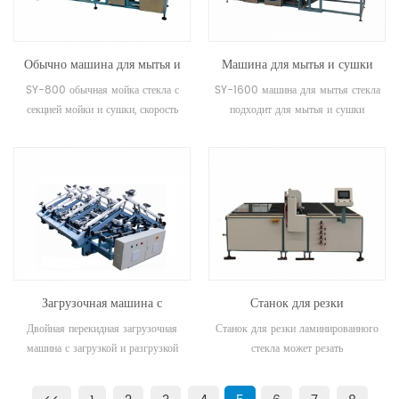
сенсорного экрана, процессу
небольшого стекла, поделок,
ультратонкой резки стекла OGS,
мозаики и так далее. Используйте
высокой эффективности резки,
преобразователь частоты для
Обычно машина для мытья и
Машина для мытья и сушки
хорошей точности, высокой
регулировки скорости шлифования,
сушки стекла
стекла с воздушным ножом
производительности и простоте в
широкий регулируемый диапазон,
SY-800 обычная мойка стекла с
SY-1600 машина для мытья стекла
эксплуатации, оператор имеет
хорошую стабильность, простоту в
секцией мойки и сушки, скорость
подходит для мытья и сушки
никаких технических требований.
эксплуатации, автоматический сбор
мойки регулируется.
электронного стекла, стекла
грубого шлифования, финишное
бытовых электроприборов,
шлифование и полировку. Полезная
строительного стекла и оптического
модель имеет преимущества
стекла. Машина для мытья стекла
высокой эффективности работы,
имеет горизонтальную конструкцию,
энергосбережения и экономии
односекционную структуру для
электроэнергии. Размер:
очистки стекла, красивый внешний
2700x600x1500 мм Мощность:
вид, чистящую и сушильную часть
14 кВт Напряжение: 380 В-50 Гц
всего покрытия из нержавеющей
Загрузочная машина с
Станок для резки
Скорость шлифования: 0-2,5 мин.
стали.
Толщина шлифования: 3-12 мм
двойным переворотом
ламинированного стекла SY-
Двойная перекидная загрузочная
Станок для резки ламинированного
Макс. Размер стекла: 1200*1500
2621 合わせガラス切断機 접
машина с загрузкой и разгрузкой
стекла может резать
мм Мин. Размер стекла: 60x60
합 유리 절단기
ламинированное стекло и одинарное
мм. Количество шпинделей: 7 шт.
плоское стекло.