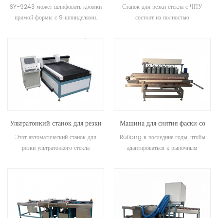
плоской кромки стекла
ЧПУ
SY-9243 может шлифовать кромки
Станок для резки стекла с ЧПУ
прямой формы с 9 шпинделями.
состоит из полностью
автоматического станка для резки
стекла, станка для загрузки стекла с
ЧПУ и станка для разбивания
стекла.
Ультратонкий станок для резки
Машина для снятия фаски со
стекла
стекла
Этот автоматический станок для
Ruilong в последние годы, чтобы
резки ультратонкого стекла
адаптироваться к рыночным
используется для резки
потребностям, разработала новое
ультратонкого стекла. Применимо к
поколение стекольного оборудования
стеклу OLED, фотоэлектрическому
- это самый маленький по объему
стеклу, жидкокристаллическому
на рынке высокоточный станок для
стеклу, стеклу дисплея, стеклу
снятия фаски, в основном
мобильного телефона, стеклу
используемый для обработки