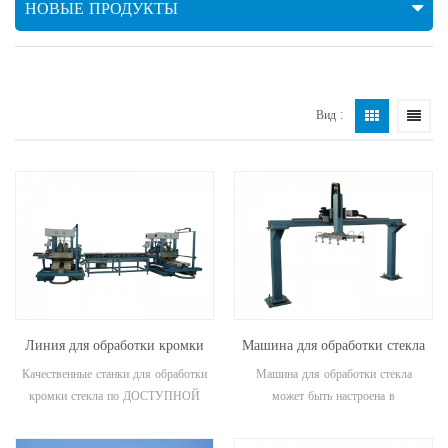
НОВЫЕ ПРОДУКТЫ
Вид :
Линия для обработки кромки
Машина для обработки стекла
стекла круглой формы
Качественные станки для обработки
Машина для обработки стекла
«Карандаш»
кромки стекла по ДОСТУПНОЙ
может быть настроена в
цене обеспечат вам лучшее
соответствии с требованиями
соотношение цены и качества в
заказчика.