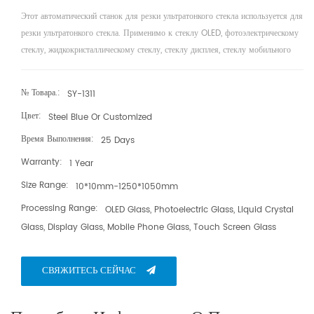
Этот автоматический станок для резки ультратонкого стекла используется для
резки ультратонкого стекла. Применимо к стеклу OLED, фотоэлектрическому
стеклу, жидкокристаллическому стеклу, стеклу дисплея, стеклу мобильного
телефона, стеклу сенсорного экрана, процессу ультратонкой резки стекла OGS,
высокой эффективности резки, хорошей точности, высокой
№ Товара.:
SY-1311
производительности и простоте в эксплуатации, оператор имеет никаких
Цвет:
Steel Blue Or Customized
технических требований.
Время Выполнения:
25 Days
Warranty:
1 Year
Size Range:
10*10mm-1250*1050mm
Processing Range:
OLED Glass, Photoelectric Glass, Liquid Crystal
Glass, Display Glass, Mobile Phone Glass, Touch Screen Glass
СВЯЖИТЕСЬ СЕЙЧАС